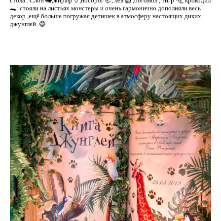
стола . Слон 🐘,жираф 🦒,носорог 🦏, лев 🦁 ,богомол , тигр 🐅, крокодил
🐊: стояли на листьях монстеры и очень гармонично дополняли весь
декор ,ещё больше погружая детишек в атмосферу настоящих диких
джунглей .😄⠀