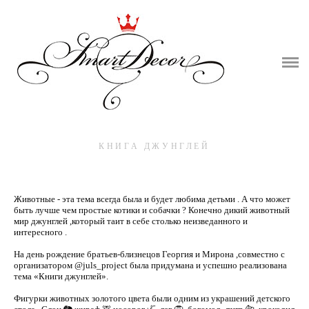
ГЛАВНАЯ
ВИДЫ ДЕЯТЕЛЬНОСТИ
ПРО НАС
КОНТАКТЫ
КНИГА ДЖУНГЛЕЙ
Животные - эта тема всегда была и будет любима детьми . А что может
быть лучше чем простые котики и собачки ? Конечно дикий животный
мир джунглей ,который таит в себе столько неизведанного и
интересного .⠀⠀
⠀⠀
На день рождение братьев-близнецов Георгия и Мирона ,совместно с
организатором @juls_project была придумана и успешно реализована
тема «Книги джунглей».⠀⠀
⠀⠀
Фигурки животных золотого цвета были одним из украшений детского