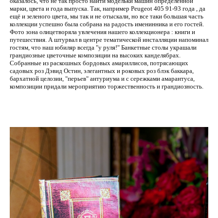
оказалось, что не так просто найти модельки машин определённой
марки, цвета и года выпуска. Так, например Peugeot 405 91-93 года , да
ещё и зеленого цвета, мы так и не отыскали, но все таки большая часть
коллекции успешно была собрана на радость именинника и его гостей.
Фото зона олицетворяла увлечения нашего коллекционера : книги и
путешествия. А штурвал в центре тематической инсталляции напоминал
гостям, что наш юбиляр всегда "у руля!" Банкетные столы украшали
грандиозные цветочные композиции на высоких канделябрах.
Собранные из раскошных бордовых амариллисов, потрясающих
садовых роз Дэвид Остин, элегантных и роковых роз блэк баккара,
бархатной целозии, "перьев" антуриума и с сережками амарантуса,
композиции придали мероприятию торжественность и грандиозность.