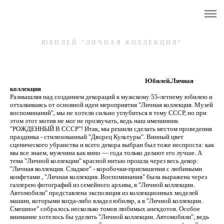
ГЛАВНАЯ
ВИДЫ ДЕЯТЕЛЬНОСТИ
ЮБИЛЕЙ "ЛИЧНАЯ КОЛЛЕКЦИЯ"
ПРО НАС
Юбилей.Личная
коллекция
КОНТАКТЫ
Размышляя над созданием декораций к мужскому 55-летнему юбилею и
отталкиваясь от основной идеи мероприятия "Личная коллекция. Музей
воспоминаний", мы не хотели сильно углубиться в тему СССР, но при
этом этот мотив не мог не прозвучать, ведь наш именинник
"РОЖДЕННЫЙ В СССР"! Итак, мы решили сделать местом проведения
праздника - стилизованный "Дворец Культуры". Винный цвет
сценического убранства и всего декора выбран был тоже неспроста: как
мы все знаем, мужчина как вино — года только делают его лучше. А
тема "Личной коллекции" красной нитью прошла через весь декор:
"Личная коллекция. Сладкое" - коробочки-приглашения с любимыми
конфетами , "Личная коллекция. Воспоминания" была выражена через
галлерею фотографий из семейного архива, в "Личной коллекции.
Автомобили" представлена экспозиция из коллекционных моделей
машин, которыми когда-либо владел юбиляр, а в "Личной коллекции.
Смешное" собралось несколько томов любимых анекдотов. Особое
внимание хотелось бы уделить "Личной коллекции. Автомобили", ведь